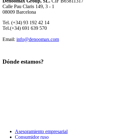
Denoomax Group, SL.
CIF B65811317
Calle Pau Claris 149, 3 - 1
08009 Barcelona
Tel. (+34) 93 192 42 14
Tel.(+34) 691 639 570
Email:
info@denoomax.com
Dónde estamos?
Asesoramiento empresarial
Consumidor ruso